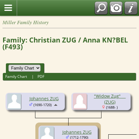
Miller Family History
Family: Christian ZUG / Anna KN?BEL
(F493)
Family Chart
|
PDF
"Widow Zug" __
Johannes ZUG
(ZUG)
(1690-1720)
(1688- )
Johannes ZUG
(1712-1790)